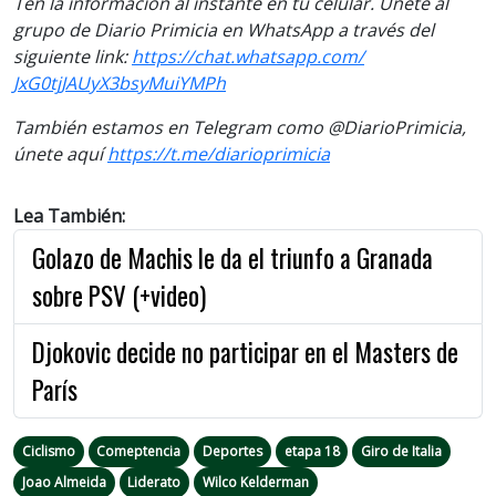
Ten la información al instante en tu celular. Únete al
grupo de Diario Primicia en WhatsApp a través del
siguiente link:
https://chat.whatsapp.com/
JxG0tjJAUyX3bsyMuiYMPh
También estamos en Telegram como @DiarioPrimicia,
únete aquí
https://t.me/diarioprimicia
Lea También:
Golazo de Machis le da el triunfo a Granada
sobre PSV (+video)
Djokovic decide no participar en el Masters de
París
Ciclismo
Comeptencia
Deportes
etapa 18
Giro de Italia
Joao Almeida
Liderato
Wilco Kelderman