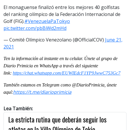
El monaguense finalizó entre los mejores 40 golfistas
del ranking olímpico de la Federación Internacional de
Golf (FIG).
#VenezuelaPaTokyo
pic.twitter.com/pbBiWd2mHd
— Comité Olímpico Venezolano (@OfficialCOV)
June 21,
2021
Ten la información al instante en tu celular. Únete al grupo de
Diario Primicia en WhatsApp a través del siguiente
link:
https://chat.whatsapp.
com/EUWIEdcF1YP9JwwC753Gc7
También estamos en Telegram como @DiarioPrimicia, únete
https://t.me/
diarioprimicia
aquí:
Lea También:
La estricta rutina que deberán seguir los
atletas en la Villa Olímpica de Tokio