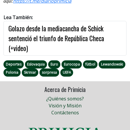
https://t.me/
diarioprimicia
aquí:
Lea También:
Golazo desde la mediacancha de Schick
sentenció el triunfo de República Checa
(+video)
Deportes
Eslovaquia
Euro
Eurocopa
fútbol
Lewandowski
Polonia
Skriniar
sorpresa
UEFA
Acerca de Primicia
¿Quiénes somos?
Visión y Misión
Contáctenos