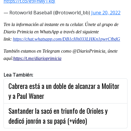
https://t.co/e9FnwyTkqI
— Rotoworld Baseball (@rotoworld_bb)
June 20, 2022
Ten la informaci
ón al instante en tu celular. Únete al grupo de
Diario Primicia en WhatsApp a través del siguiente
link:
https://chat.whatsapp.com/
DB1cHh033LHKn1pwrCfbdG
También estamos en Telegram como @DiarioPrimicia, únete
aquí:
https://t.me/
diarioprimicia
Lea También:
Cabrera está a un doble de alcanzar a Molitor
y a Paul Waner
Santander la sacó en triunfo de Orioles y
dedicó jonrón a su papá (+video)