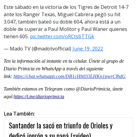
Este sábado en la victoria de los Tigres de Detroit 14-7
ante los Ranger Texas, Miguel Cabrera pegó su hit
3.047, también bateó su doble 604, ahora está a un
doble de superar a Paul Molitor y Paul Waner quienes
tienen 605.
pic.twitter.com/oRCtsbTTGk
— Mado TV (@madotvofficial)
June 19, 2022
Ten la informaci
ón al instante en tu celular. Únete al grupo de
Diario Primicia en WhatsApp a través del siguiente
link:
https://chat.whatsapp.com/
DB1cHh033LHKn1pwrCfbdG
También estamos en Telegram como @DiarioPrimicia, únete
aquí:
https://t.me/
diarioprimicia
Lea También:
Santander la sacó en triunfo de Orioles y
dedicó jonrón a su papá (+video)