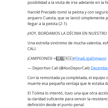
posibilidad a la visita de irse adelante en la f
Harold Preciado tomó la pelota y con segurid
arquero Cuesta, que se lanzó simplemente pa
llegar a la pelota (2-1).
¡HOY, BORDAMOS LA DÉCIMA EN NUESTRO
Una estrella sinónimo de mucha valentía,
CALI.
¡CAMPEONES! ⭐️1️⃣0️⃣🇳🇬
#FinalLigaDimayor
— Deportivo Cali (@AsoDeporCali)
December
Con la remontada ya completada, el equipo 
muerte esa pequeña ventaja que le estaba dan
El Tolima lo intentó, tuvo una que otra acc
la claridad suficiente para vencer la resisten
definición desde el punto penal.