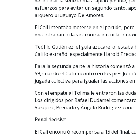
de liquidar la serie lo más rápido posible, 
esfuerzos para evitar un segundo tanto, apo
arquero uruguayo De Amores.
El Cali intentaba meterse en el partido, per
encontraban ni la sincronización ni la conex
Teófilo Gutiérrez, el guía azucarero, estaba 
Cali lo extrañó, especialmente Harold Preci
Para la segunda parte la historia comenzó a
59, cuando el Cali encontró en los pies John
jugada colectiva para igualar las acciones en
Con el empate al Tolima le entraron las dudas 
Los dirigidos por Rafael Dudamel comenzaron
Vásquez, Preciado y Ángelo Rodríguez conec
Penal decisivo
El Cali encontró recompensa a 15 del final, 