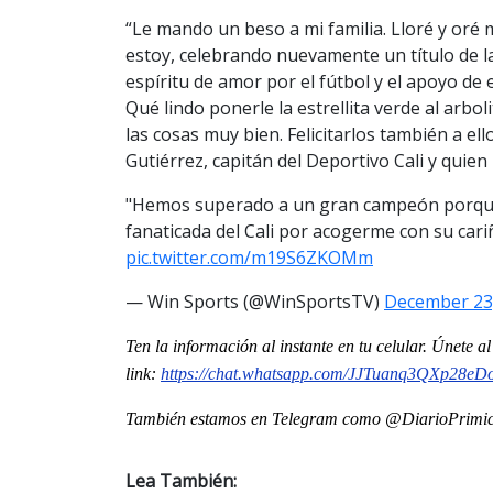
“Le mando un beso a mi familia. Lloré y oré
estoy, celebrando nuevamente un título de l
espíritu de amor por el fútbol y el apoyo de
Qué lindo ponerle la estrellita verde al arbol
las cosas muy bien. Felicitarlos también a el
Gutiérrez, capitán del Deportivo Cali y quien
"Hemos superado a un gran campeón porque s
fanaticada del Cali por acogerme con su cari
pic.twitter.com/m19S6ZKOMm
— Win Sports (@WinSportsTV)
December 23
Ten la información al instante en tu celular. Únete 
link:
https://chat.whatsapp.com/
JJTuanq3QXp28eD
También estamos en Telegram como @DiarioPrimici
Lea También: