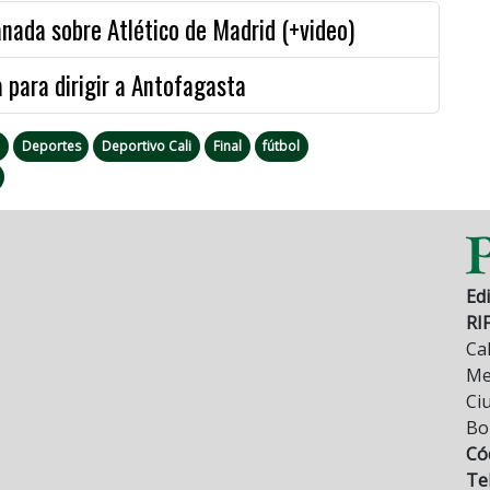
nada sobre Atlético de Madrid (+video)
 para dirigir a Antofagasta
Deportes
Deportivo Cali
Final
fútbol
Edi
RI
Cal
Mez
Ci
Bo
Có
Tel