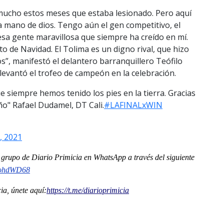
 mucho estos meses que estaba lesionado. Pero aquí
a mano de dios. Tengo aún el gen competitivo, el
 esa gente maravillosa que siempre ha creído en mí.
ito de Navidad. El Tolima es un digno rival, que hizo
los”, manifestó el delantero barranquillero Teófilo
 levantó el trofeo de campeón en la celebración.
iempre hemos tenido los pies en la tierra. Gracias
ño" Rafael Dudamel, DT Cali.
#LAFINALxWIN
, 2021
al grupo de Diario Primicia en WhatsApp a través del siguiente
ohdWD68
a, únete aquí:
https://t.me/
diarioprimicia