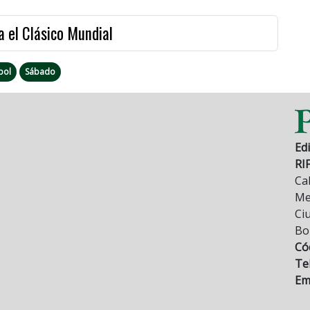
a el Clásico Mundial
bol
Sábado
Edi
RI
Cal
Mez
Ci
Bo
Có
Tel
Ema