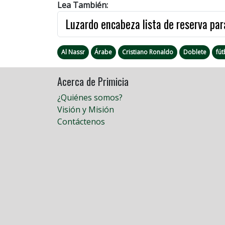
Lea También:
Luzardo encabeza lista de reserva par
Al Nassr
Árabe
Cristiano Ronaldo
Doblete
fút
Acerca de Primicia
¿Quiénes somos?
Visión y Misión
Contáctenos