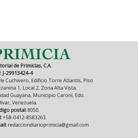
torial de Primicias, C.A.
F: J-29913424-4
le Cuchivero, Edificio Torre Atlantis, Piso
anina 1, Local 2, Zona Alta Vista.
udad Guayana, Municipio Caroní, Edo.
lívar, Venezuela.
digo postal:
8050.
:
+58-0412-8583263.
il:
redacciondiarioprimicia@gmail.com