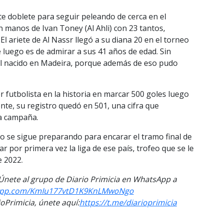
e doblete para seguir peleando de cerca en el
 manos de Ivan Toney (Al Ahli) con 23 tantos,
l ariete de Al Nassr llegó a su diana 20 en el torneo
luego es de admirar a sus 41 años de edad. Sin
el nacido en Madeira, porque además de eso pudo
er futbolista en la historia en marcar 500 goles luego
nte, su registro quedó en 501, una cifra que
a campaña.
do se sigue preparando para encarar el tramo final de
 por primera vez la liga de ese país, trofeo que se le
e 2022.
. Únete al grupo de Diario Primicia en WhatsApp a
app.com/
KmIu177vtD1K9KnLMwoNgo
Primicia, únete aquí:
https://t.me/
diarioprimicia