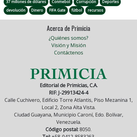
37 millones de dólares
Conmebol
Corrupción
Deportes
devolución
Dinero
FIFA Gate
fútbol
recursos
Acerca de Primicia
¿Quiénes somos?
Visión y Misión
Contáctenos
Editorial de Primicias, C.A.
RIF: J-29913424-4
Calle Cuchivero, Edificio Torre Atlantis, Piso Mezanina 1,
Local 2, Zona Alta Vista.
Ciudad Guayana, Municipio Caroní, Edo. Bolívar,
Venezuela.
Código postal:
8050.
Tel:
+58-0412-8583263.