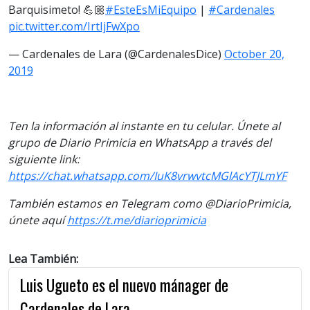
Barquisimeto! 💪🏼
#EsteEsMiEquipo
|
#Cardenales
pic.twitter.com/IrtIjFwXpo
— Cardenales de Lara (@CardenalesDice)
October 20,
2019
Ten la información al instante en tu celular. Únete al
grupo de Diario Primicia en WhatsApp a través del
siguiente link:
https://chat.whatsapp.com/IuK8vrwvtcMGlAcYTJLmYF
También estamos en Telegram como @DiarioPrimicia,
únete aquí
https://t.me/diarioprimicia
Lea También:
Luis Ugueto es el nuevo mánager de
Cardenales de Lara