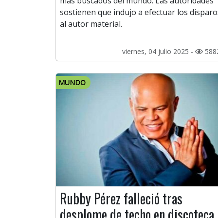
más buscados del mundo. Las autoridades
sostienen que indujo a efectuar los disparo
al autor material.
viernes, 04 julio 2025 -
588
MUNDO
Rubby Pérez falleció tras
desplome de techo en discoteca