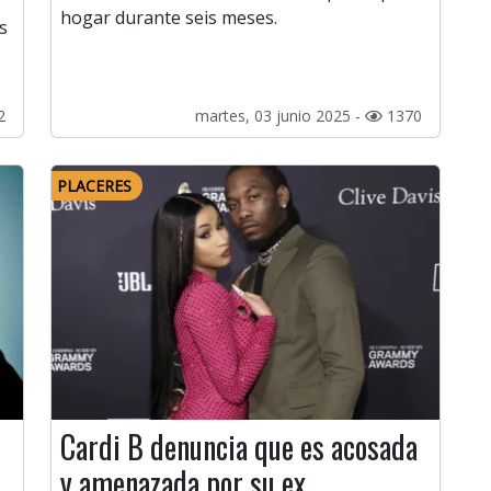
hogar durante seis meses.
s
2
martes, 03 junio 2025 -
1370
PLACERES
Cardi B denuncia que es acosada
y amenazada por su ex