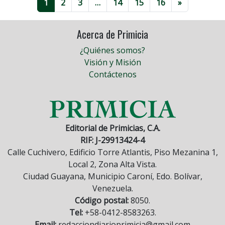
1
2
3
…
14
15
16
»
Acerca de Primicia
¿Quiénes somos?
Visión y Misión
Contáctenos
Editorial de Primicias, C.A.
RIF: J-29913424-4
Calle Cuchivero, Edificio Torre Atlantis, Piso Mezanina 1,
Local 2, Zona Alta Vista.
Ciudad Guayana, Municipio Caroní, Edo. Bolívar,
Venezuela.
Código postal:
8050.
Tel:
+58-0412-8583263.
Email:
redacciondiarioprimicia@gmail.com