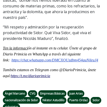
básicas, “donde nos hemos liberado en cuanto al
consumo de materias primas, como los refractarios, la
antracita y la dolomita, que ahora la producimos en
nuestro país”.
“Mi respeto y admiración por la recuperación
productividad de Sidor. Qué Viva Sidor, qué viva el
presidente Nicolás Maduro”, finalizó.
Ten la informaci
ón al instante en tu celular. Únete al grupo de
Diario Primicia en WhatsApp a través del siguiente
link:
https://chat.whatsapp.
com/DMCXOUzdbm454auNileuJ4
También estamos en Telegram como @DiarioPrimicia, únete
aquí:
https://t.me/
diarioprimicia
Ángel Marcano
CVG
Empresas Básicas
Juan Arias
nacionalización de Sidor
Néstor Astudillo
Puerto Ordaz
Sidor
sidoristas