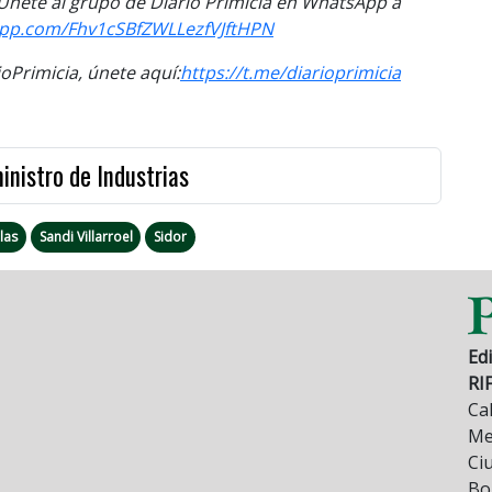
. Únete al grupo de Diario Primicia en WhatsApp a
sapp.com/Fhv1cSBfZWLLezfVJftHPN
Primicia, únete aquí:
https://t.me/diarioprimicia
inistro de Industrias
las
Sandi Villarroel
Sidor
Edi
RI
Cal
Mez
Ci
Bo