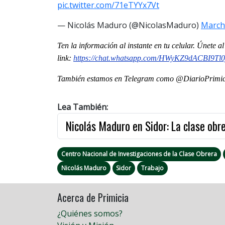
pic.twitter.com/71eTYYx7Vt
— Nicolás Maduro (@NicolasMaduro)
March
T
en la información al instante en tu celular. Únete 
link:
https://chat.whatsapp.com/HWyKZ9dACBI9Tl
También estamos en Telegram como @DiarioPrimici
Lea También:
Nicolás Maduro en Sidor: La clase obr
Centro Nacional de Investigaciones de la Clase Obrera
Nicolás Maduro
Sidor
Trabajo
Acerca de Primicia
¿Quiénes somos?