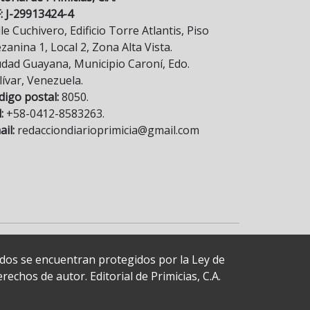
F: J-29913424-4
le Cuchivero, Edificio Torre Atlantis, Piso
anina 1, Local 2, Zona Alta Vista.
udad Guayana, Municipio Caroní, Edo.
lívar, Venezuela.
digo postal:
8050.
:
+58-0412-8583263.
il:
redacciondiarioprimicia@gmail.com
cados se encuentran protegidos por la Ley de
echos de autor. Editorial de Primicias, C.A.