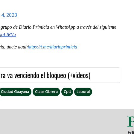
 4, 2023
al grupo de Diario Primicia en WhatsApp a través del siguiente
0joLIRVu
a, únete aquí:
https://t.me/diarioprimicia
era va venciendo el bloqueo (+videos)
Ciudad Guayana
Clase Obrera
Cptt
Laboral
Edi