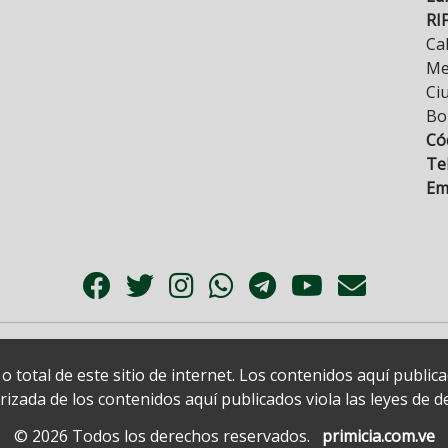
RI
Cal
Mez
Ci
Bo
Có
Tel
Ema
 total de este sitio de internet. Los contenidos aquí publi
zada de los contenidos aquí publicados viola las leyes de der
© 2026 Todos los derechos reservados.
primicia.com.ve