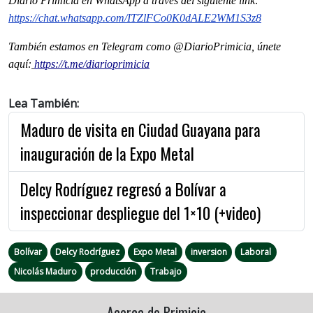
Diario Primicia en WhatsApp a través del siguiente link:
https://chat.whatsapp.com/ITZlFCo0K0dALE2WM1S3z8
También estamos en Telegram como @DiarioPrimicia, únete
aquí:
https://t.me/diarioprimicia
Lea También:
Maduro de visita en Ciudad Guayana para
inauguración de la Expo Metal
Delcy Rodríguez regresó a Bolívar a
inspeccionar despliegue del 1×10 (+video)
Bolívar
Delcy Rodríguez
Expo Metal
inversion
Laboral
Nicolás Maduro
producción
Trabajo
Acerca de Primicia