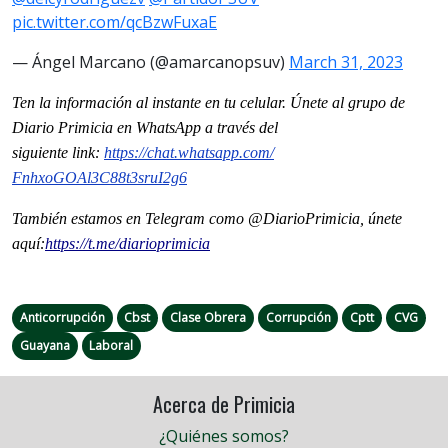
pic.twitter.com/qcBzwFuxaE
— Ángel Marcano (@amarcanopsuv)
March 31, 2023
Ten la información al instante en tu celular. Únete al grupo de
Diario Primicia en WhatsApp a través del
siguiente
link
:
https://chat.whatsapp.com/
FnhxoGOAl3C88t3sruI2g6
También estamos en Telegram como @DiarioPrimicia, únete
aquí:
https://t.me/
diarioprimicia
Anticorrupción
Cbst
Clase Obrera
Corrupción
Cptt
CVG
Guayana
Laboral
Acerca de Primicia
¿Quiénes somos?