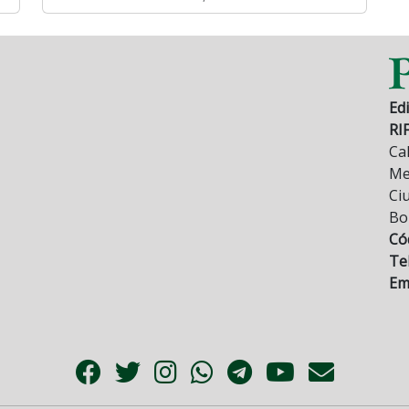
Edi
RI
Cal
Mez
Ci
Bo
Có
Tel
Ema