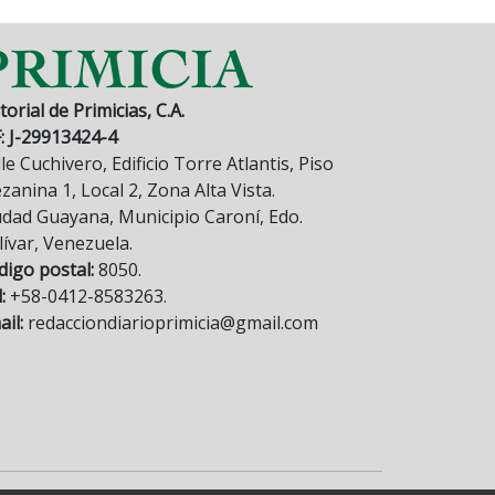
torial de Primicias, C.A.
F: J-29913424-4
le Cuchivero, Edificio Torre Atlantis, Piso
anina 1, Local 2, Zona Alta Vista.
udad Guayana, Municipio Caroní, Edo.
lívar, Venezuela.
digo postal:
8050.
:
+58-0412-8583263.
il:
redacciondiarioprimicia@gmail.com