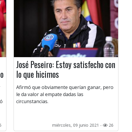
José Peseiro: Estoy satisfecho con
do
lo que hicimos
r
Afirmó que obviamente querían ganar, pero
le da valor al empate dadas las
có
circunstancias.
5
miércoles, 09 junio 2021 -
26