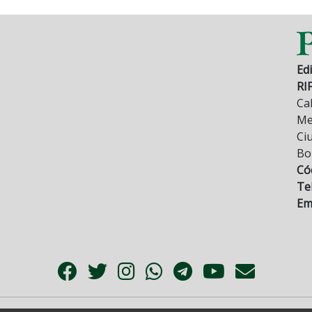
Edi
RI
Cal
Mez
Ci
Bo
Có
Tel
Ema