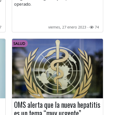
ó
operado.
7
viernes, 27 enero 2023 -
74
SALUD
OMS alerta que la nueva hepatitis
es un tema “muy urgente”