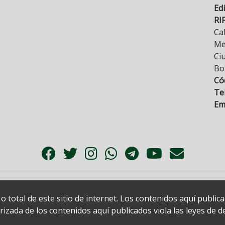
Edi
RI
Cal
Mez
Ci
Bo
Có
Tel
Ema
 total de este sitio de internet. Los contenidos aquí publi
zada de los contenidos aquí publicados viola las leyes de der