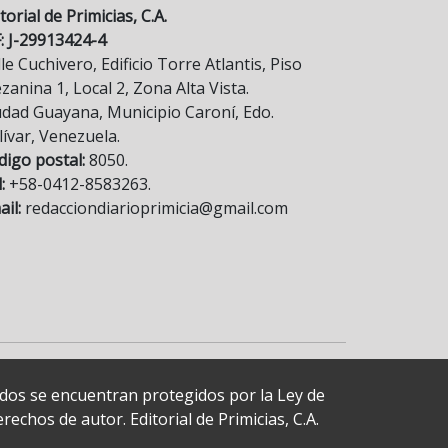
torial de Primicias, C.A.
F: J-29913424-4
le Cuchivero, Edificio Torre Atlantis, Piso
anina 1, Local 2, Zona Alta Vista.
udad Guayana, Municipio Caroní, Edo.
lívar, Venezuela.
digo postal:
8050.
:
+58-0412-8583263.
il:
redacciondiarioprimicia@gmail.com
cados se encuentran protegidos por la Ley de
echos de autor. Editorial de Primicias, C.A.