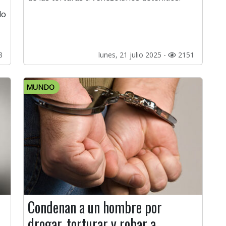
do
8
lunes, 21 julio 2025 -
2151
MUNDO
Condenan a un hombre por
drogar, torturar y robar a