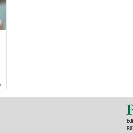
9
Edi
RI