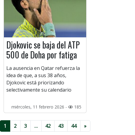
Djokovic se baja del ATP
500 de Doha por fatiga
La ausencia en Qatar refuerza la
idea de que, a sus 38 años,
Djokovic está priorizando
selectivamente su calendario
miércoles, 11 febrero 2026 -
185
1
2
3
…
42
43
44
»