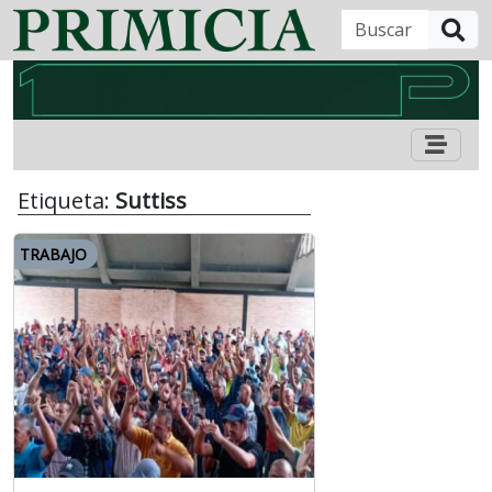
B
Etiqueta:
Suttiss
TRABAJO