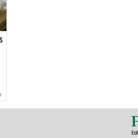
s
3
Edi