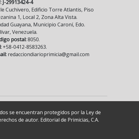
F: J-29913424-4
le Cuchivero, Edificio Torre Atlantis, Piso
anina 1, Local 2, Zona Alta Vista.
udad Guayana, Municipio Caroní, Edo.
lívar, Venezuela.
digo postal:
8050.
:
+58-0412-8583263.
il:
redacciondiarioprimicia@gmail.com
cados se encuentran protegidos por la Ley de
echos de autor. Editorial de Primicias, C.A.