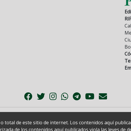
Edi
RI
Cal
Mez
Ci
Bo
Có
Tel
Ema
 total de este sitio de internet. Los contenidos aquí publi
zada de los contenidos aquí publicados viola las leyes de der