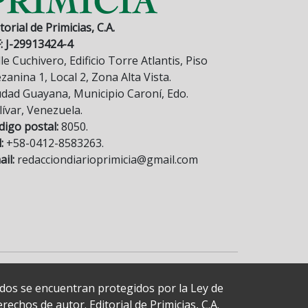
torial de Primicias, C.A.
F: J-29913424-4
le Cuchivero, Edificio Torre Atlantis, Piso
anina 1, Local 2, Zona Alta Vista.
udad Guayana, Municipio Caroní, Edo.
lívar, Venezuela.
digo postal:
8050.
:
+58-0412-8583263.
il:
redacciondiarioprimicia@gmail.com
cados se encuentran protegidos por la Ley de
echos de autor. Editorial de Primicias, C.A.