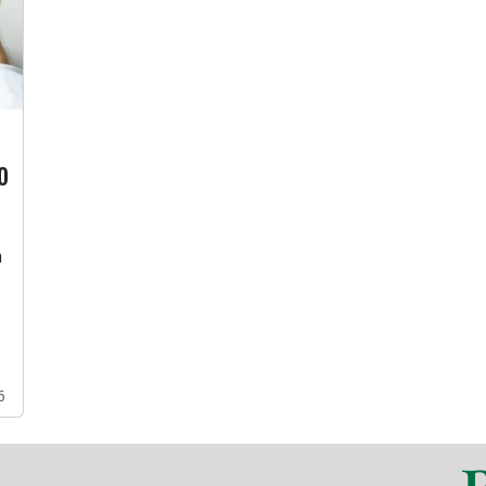
o
a
6