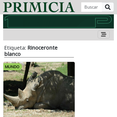
B
Etiqueta:
Rinoceronte
blanco
MUNDO