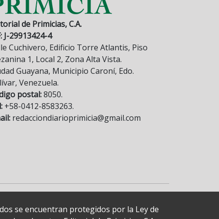
torial de Primicias, C.A.
F: J-29913424-4
le Cuchivero, Edificio Torre Atlantis, Piso
anina 1, Local 2, Zona Alta Vista.
udad Guayana, Municipio Caroní, Edo.
lívar, Venezuela.
digo postal:
8050.
:
+58-0412-8583263.
il:
redacciondiarioprimicia@gmail.com
cados se encuentran protegidos por la Ley de