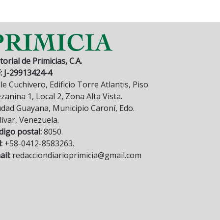
torial de Primicias, C.A.
F: J-29913424-4
le Cuchivero, Edificio Torre Atlantis, Piso
anina 1, Local 2, Zona Alta Vista.
udad Guayana, Municipio Caroní, Edo.
lívar, Venezuela.
digo postal:
8050.
:
+58-0412-8583263.
il:
redacciondiarioprimicia@gmail.com