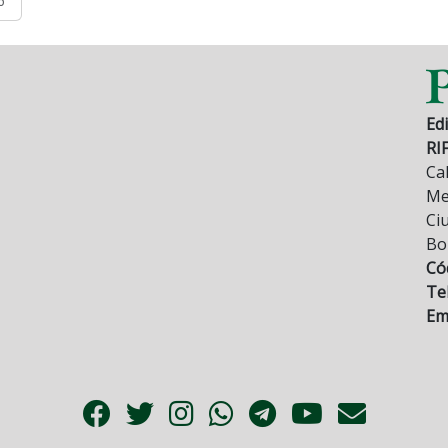
6
Edi
RI
Cal
Mez
Ci
Bo
Có
Tel
Ema