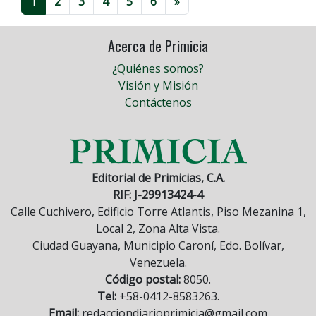
1
2
3
4
5
6
»
Acerca de Primicia
¿Quiénes somos?
Visión y Misión
Contáctenos
Editorial de Primicias, C.A.
RIF: J-29913424-4
Calle Cuchivero, Edificio Torre Atlantis, Piso Mezanina 1,
Local 2, Zona Alta Vista.
Ciudad Guayana, Municipio Caroní, Edo. Bolívar,
Venezuela.
Código postal:
8050.
Tel:
+58-0412-8583263.
Email:
redacciondiarioprimicia@gmail.com