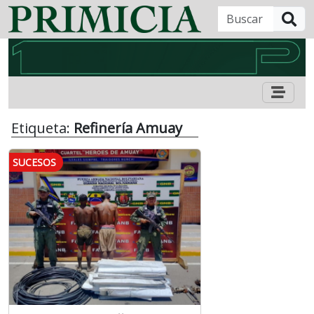
B
Etiqueta:
Refinería Amuay
SUCESOS