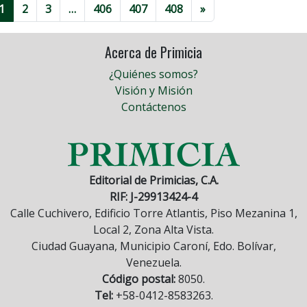
1
2
3
…
406
407
408
»
Acerca de Primicia
¿Quiénes somos?
Visión y Misión
Contáctenos
Editorial de Primicias, C.A.
RIF: J-29913424-4
Calle Cuchivero, Edificio Torre Atlantis, Piso Mezanina 1,
Local 2, Zona Alta Vista.
Ciudad Guayana, Municipio Caroní, Edo. Bolívar,
Venezuela.
Código postal:
8050.
Tel:
+58-0412-8583263.