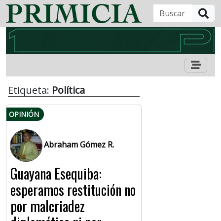
B
Etiqueta:
Política
OPINIÓN
Abraham Gómez R.
Guayana Esequiba:
esperamos restitución no
por malcriadez