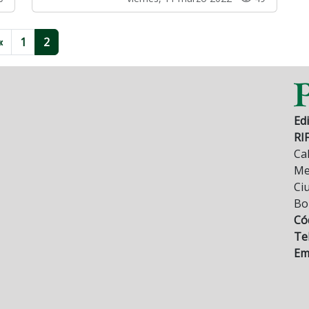
«
1
2
Edi
RI
Cal
Mez
Ci
Bo
Có
Tel
Ema