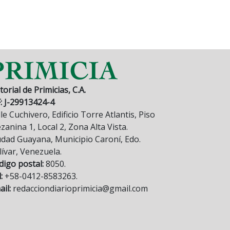
torial de Primicias, C.A.
F: J-29913424-4
le Cuchivero, Edificio Torre Atlantis, Piso
anina 1, Local 2, Zona Alta Vista.
udad Guayana, Municipio Caroní, Edo.
lívar, Venezuela.
digo postal:
8050.
:
+58-0412-8583263.
il:
redacciondiarioprimicia@gmail.com