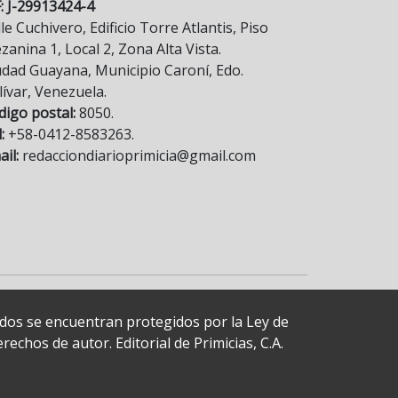
F: J-29913424-4
le Cuchivero, Edificio Torre Atlantis, Piso
anina 1, Local 2, Zona Alta Vista.
udad Guayana, Municipio Caroní, Edo.
lívar, Venezuela.
digo postal:
8050.
:
+58-0412-8583263.
il:
redacciondiarioprimicia@gmail.com
cados se encuentran protegidos por la Ley de
echos de autor. Editorial de Primicias, C.A.