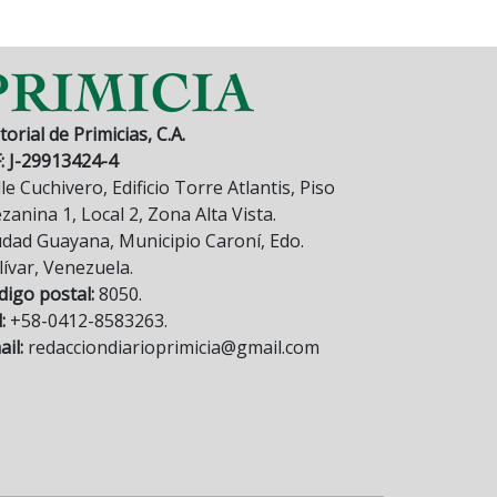
torial de Primicias, C.A.
F: J-29913424-4
le Cuchivero, Edificio Torre Atlantis, Piso
anina 1, Local 2, Zona Alta Vista.
udad Guayana, Municipio Caroní, Edo.
lívar, Venezuela.
digo postal:
8050.
:
+58-0412-8583263.
il:
redacciondiarioprimicia@gmail.com