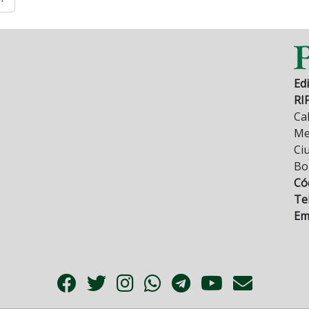
Edi
RI
Cal
Mez
Ci
Bo
Có
Tel
Ema