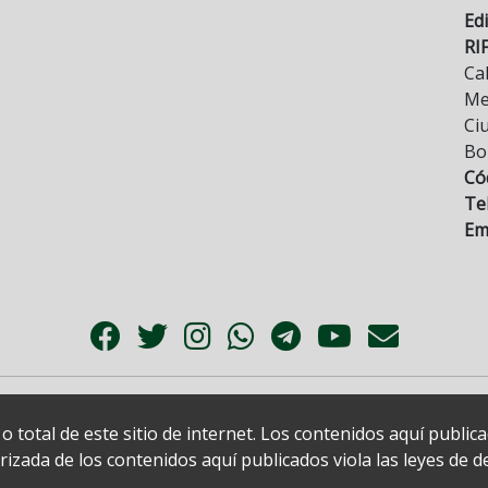
Edi
RI
Cal
Mez
Ci
Bo
Có
Tel
Ema
 total de este sitio de internet. Los contenidos aquí publi
zada de los contenidos aquí publicados viola las leyes de der