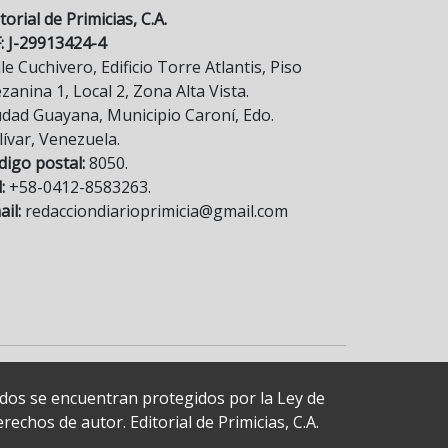
torial de Primicias, C.A.
F: J-29913424-4
le Cuchivero, Edificio Torre Atlantis, Piso
anina 1, Local 2, Zona Alta Vista.
udad Guayana, Municipio Caroní, Edo.
lívar, Venezuela.
digo postal:
8050.
:
+58-0412-8583263.
il:
redacciondiarioprimicia@gmail.com
cados se encuentran protegidos por la Ley de
echos de autor. Editorial de Primicias, C.A.