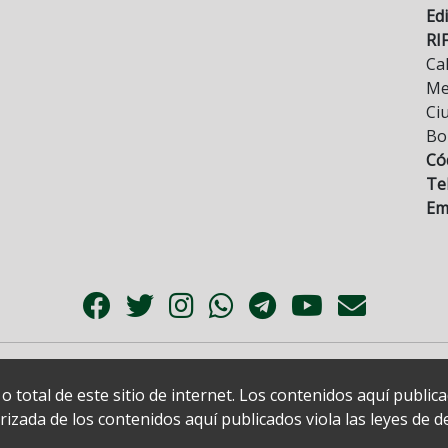
Edi
RI
Cal
Mez
Ci
Bo
Có
Tel
Ema
 total de este sitio de internet. Los contenidos aquí publi
zada de los contenidos aquí publicados viola las leyes de der