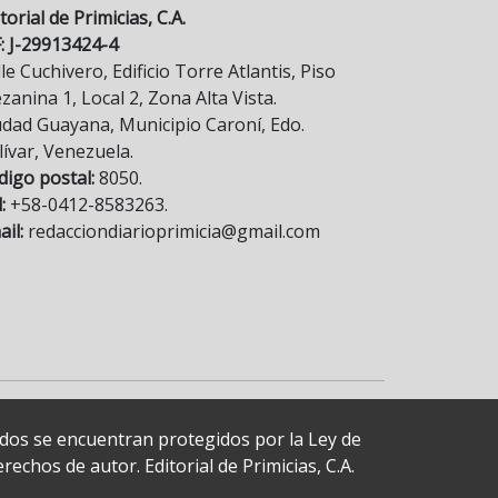
torial de Primicias, C.A.
F: J-29913424-4
le Cuchivero, Edificio Torre Atlantis, Piso
anina 1, Local 2, Zona Alta Vista.
udad Guayana, Municipio Caroní, Edo.
lívar, Venezuela.
digo postal:
8050.
:
+58-0412-8583263.
il:
redacciondiarioprimicia@gmail.com
cados se encuentran protegidos por la Ley de
echos de autor. Editorial de Primicias, C.A.