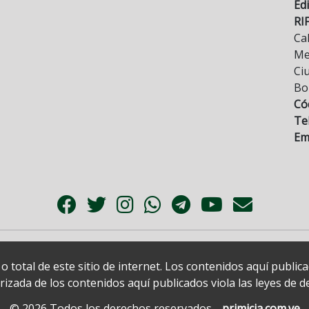
Edi
RI
Cal
Mez
Ci
Bo
Có
Tel
Ema
 total de este sitio de internet. Los contenidos aquí publi
zada de los contenidos aquí publicados viola las leyes de der
© 2026 Todos los derechos reservados.
primicia.com.ve