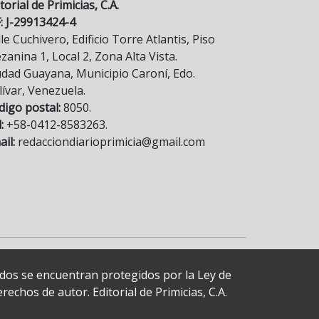
torial de Primicias, C.A.
F: J-29913424-4
le Cuchivero, Edificio Torre Atlantis, Piso
anina 1, Local 2, Zona Alta Vista.
udad Guayana, Municipio Caroní, Edo.
lívar, Venezuela.
digo postal:
8050.
:
+58-0412-8583263.
il:
redacciondiarioprimicia@gmail.com
cados se encuentran protegidos por la Ley de
echos de autor. Editorial de Primicias, C.A.