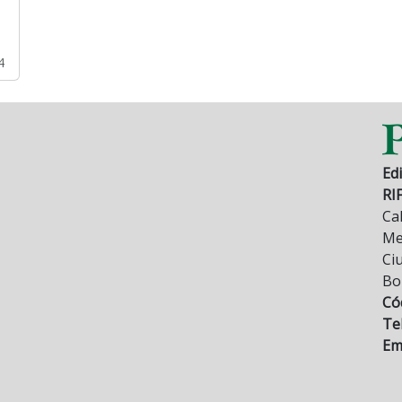
4
Edi
RI
Cal
Mez
Ci
Bo
Có
Tel
Ema