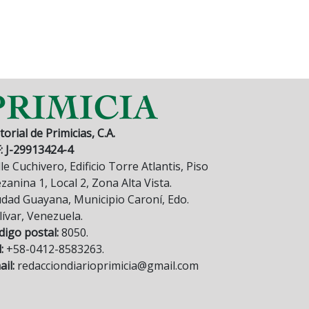
torial de Primicias, C.A.
F: J-29913424-4
le Cuchivero, Edificio Torre Atlantis, Piso
anina 1, Local 2, Zona Alta Vista.
udad Guayana, Municipio Caroní, Edo.
lívar, Venezuela.
digo postal:
8050.
:
+58-0412-8583263.
il:
redacciondiarioprimicia@gmail.com