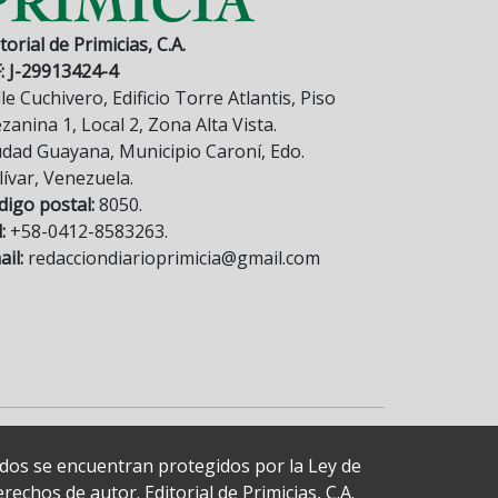
torial de Primicias, C.A.
F: J-29913424-4
le Cuchivero, Edificio Torre Atlantis, Piso
anina 1, Local 2, Zona Alta Vista.
udad Guayana, Municipio Caroní, Edo.
lívar, Venezuela.
digo postal:
8050.
:
+58-0412-8583263.
il:
redacciondiarioprimicia@gmail.com
cados se encuentran protegidos por la Ley de
echos de autor. Editorial de Primicias, C.A.