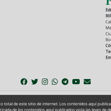
Edi
RI
Cal
Mez
Ci
Bo
Có
Tel
Ema
 total de este sitio de internet. Los contenidos aquí publi
zada de los contenidos aquí publicados viola las leyes de der