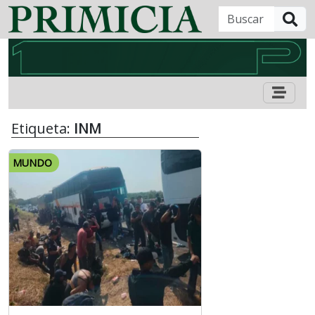
B
Etiqueta:
INM
MUNDO