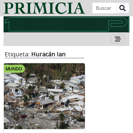
B
Etiqueta:
Huracán Ian
MUNDO