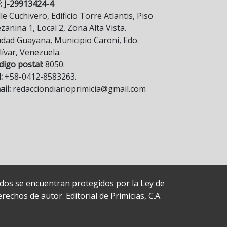
F: J-29913424-4
le Cuchivero, Edificio Torre Atlantis, Piso
anina 1, Local 2, Zona Alta Vista.
udad Guayana, Municipio Caroní, Edo.
lívar, Venezuela.
digo postal:
8050.
:
+58-0412-8583263.
il:
redacciondiarioprimicia@gmail.com
cados se encuentran protegidos por la Ley de
echos de autor. Editorial de Primicias, C.A.