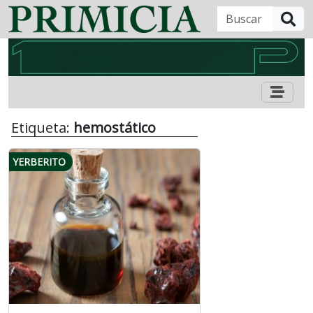
B
Etiqueta:
hemostático
YERBERITO