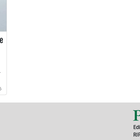
e
.
6
Edi
RI