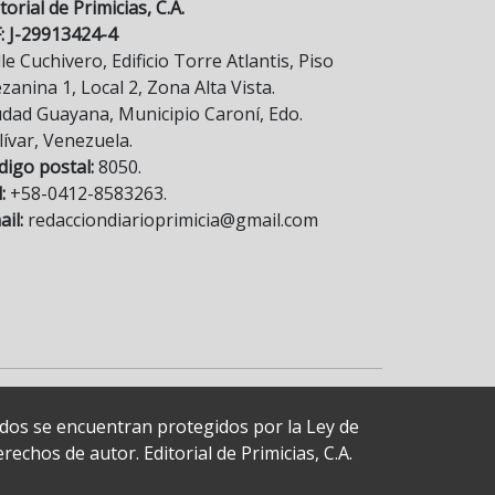
torial de Primicias, C.A.
F: J-29913424-4
le Cuchivero, Edificio Torre Atlantis, Piso
anina 1, Local 2, Zona Alta Vista.
udad Guayana, Municipio Caroní, Edo.
lívar, Venezuela.
digo postal:
8050.
:
+58-0412-8583263.
il:
redacciondiarioprimicia@gmail.com
cados se encuentran protegidos por la Ley de
echos de autor. Editorial de Primicias, C.A.