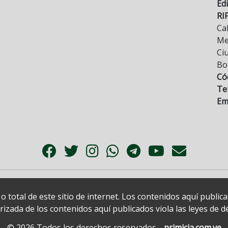
Edi
RI
Cal
Mez
Ci
Bo
Có
Tel
Ema
 total de este sitio de internet. Los contenidos aquí publi
zada de los contenidos aquí publicados viola las leyes de der
© 2026 Todos los derechos reservados.
primicia.com.ve