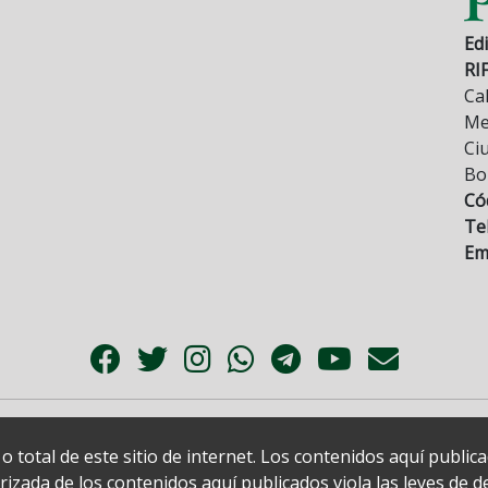
Edi
RI
Cal
Mez
Ci
Bo
Có
Tel
Ema
 total de este sitio de internet. Los contenidos aquí publi
zada de los contenidos aquí publicados viola las leyes de der