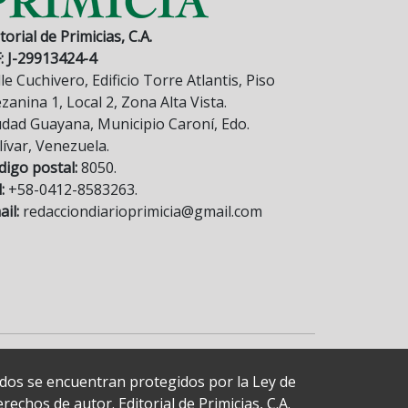
torial de Primicias, C.A.
F: J-29913424-4
le Cuchivero, Edificio Torre Atlantis, Piso
anina 1, Local 2, Zona Alta Vista.
udad Guayana, Municipio Caroní, Edo.
lívar, Venezuela.
digo postal:
8050.
:
+58-0412-8583263.
il:
redacciondiarioprimicia@gmail.com
cados se encuentran protegidos por la Ley de
echos de autor. Editorial de Primicias, C.A.