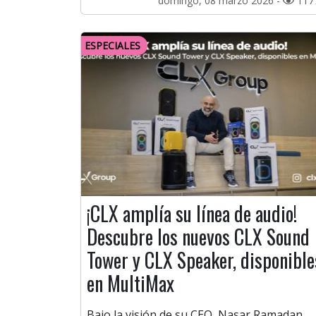
domingo, 08 marzo 2026 -
117
ESPECIALES
¡CLX amplía su línea de audio!
Descubre los nuevos CLX Sound
Tower y CLX Speaker, disponible
en MultiMax
Bajo la visión de su CEO, Nasar Ramadan