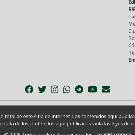
Edi
RI
Cal
Mez
Ci
Bo
Có
Tel
Ema
 total de este sitio de internet. Los contenidos aquí publi
zada de los contenidos aquí publicados viola las leyes de der
© 2026 Todos los derechos reservados.
primicia.com.ve