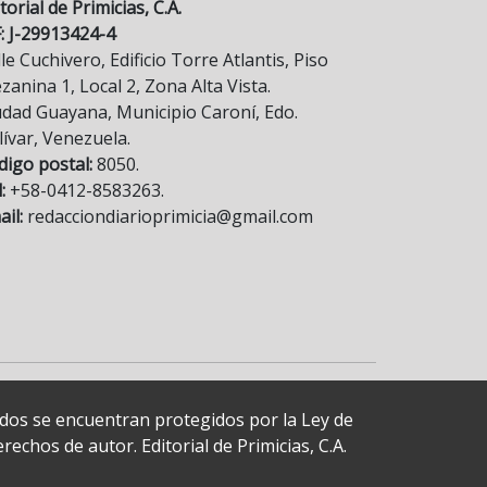
torial de Primicias, C.A.
F: J-29913424-4
le Cuchivero, Edificio Torre Atlantis, Piso
anina 1, Local 2, Zona Alta Vista.
udad Guayana, Municipio Caroní, Edo.
lívar, Venezuela.
digo postal:
8050.
:
+58-0412-8583263.
il:
redacciondiarioprimicia@gmail.com
cados se encuentran protegidos por la Ley de
echos de autor. Editorial de Primicias, C.A.