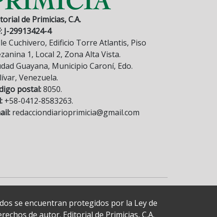
torial de Primicias, C.A.
F: J-29913424-4
le Cuchivero, Edificio Torre Atlantis, Piso
anina 1, Local 2, Zona Alta Vista.
udad Guayana, Municipio Caroní, Edo.
lívar, Venezuela.
digo postal:
8050.
:
+58-0412-8583263.
il:
redacciondiarioprimicia@gmail.com
cados se encuentran protegidos por la Ley de
echos de autor. Editorial de Primicias, C.A.