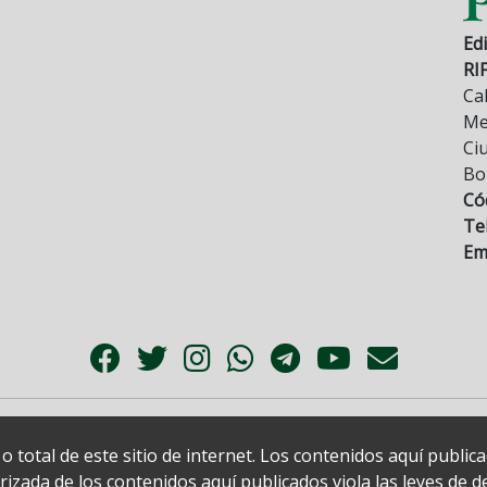
Edi
RI
Cal
Mez
Ci
Bo
Có
Tel
Ema
 total de este sitio de internet. Los contenidos aquí publi
zada de los contenidos aquí publicados viola las leyes de der